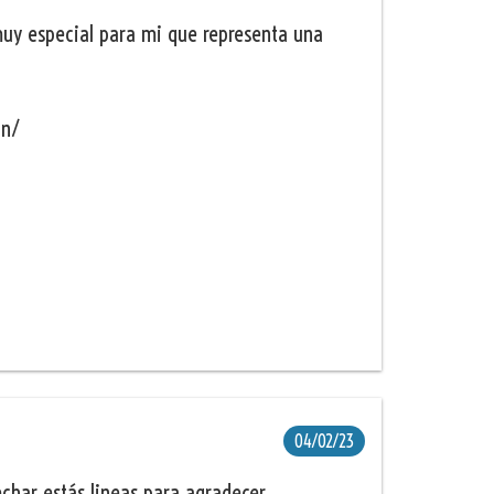
muy especial para mi que representa una
an/
04/02/23
char estás lineas para agradecer