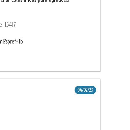
e-115417
ml?spref=fb
04/02/23