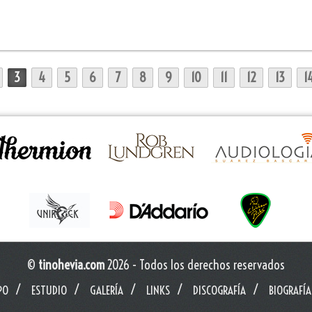
3
4
5
6
7
8
9
10
11
12
13
1
©
tinohevia.com
2026 - Todos los derechos reservados
PO
ESTUDIO
GALERÍA
LINKS
DISCOGRAFÍA
BIOGRAFÍA