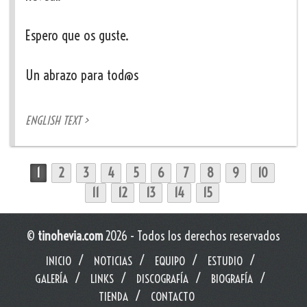
Espero que os guste.
Un abrazo para tod@s
ENGLISH TEXT >
1
2
3
4
5
6
7
8
9
10
11
12
13
14
15
©
tinohevia.com
2026 - Todos los derechos reservados
INICIO
NOTICIAS
EQUIPO
ESTUDIO
GALERÍA
LINKS
DISCOGRAFÍA
BIOGRAFÍA
TIENDA
CONTACTO